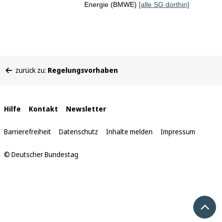
Energie (BMWE)
[alle SG dorthin]
Sie
zurück zu:
Regelungsvorhaben
befinden
sich
hier:
Interne
Hilfe
Kontakt
Newsletter
Links
Barrierefreiheit
Datenschutz
Inhalte melden
Impressum
© Deutscher Bundestag
Nach