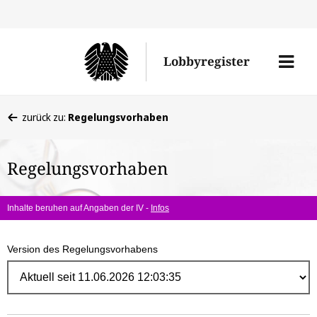
Direk
zum
Men
Lobbyregister
Inhal
öffne
Sie
zurück zu:
Regelungsvorhaben
befinden
sich
Regelungsvorhaben
hier:
Inhalte beruhen auf Angaben der IV -
Infos
Version des Regelungsvorhabens