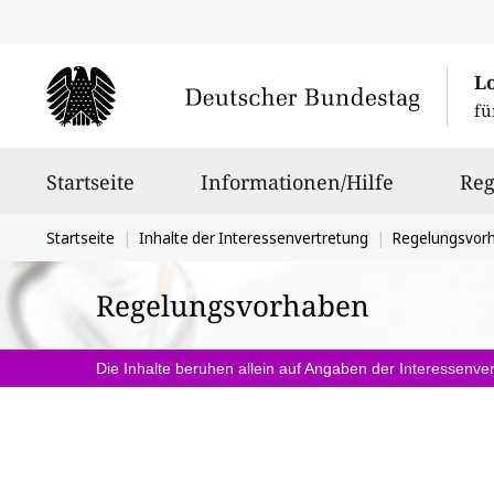
L
fü
Hauptnavigation
Startseite
Informationen/Hilfe
Reg
Sie
Startseite
Inhalte der Interessenvertretung
Regelungsvor
befinden
Regelungsvorhaben
sich
hier:
Die Inhalte beruhen allein auf Angaben der Interessenver