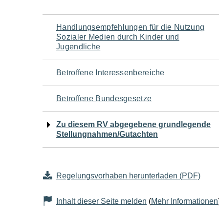
Navigation
Handlungsempfehlungen für die Nutzung
Sozialer Medien durch Kinder und
für
Jugendliche
den
Betroffene Interessenbereiche
Seiteninhalt
Betroffene Bundesgesetze
Zu diesem RV abgegebene grundlegende
Stellungnahmen/Gutachten
Regelungsvorhaben herunterladen (PDF)
Inhalt dieser Seite melden
(
Mehr Informationen