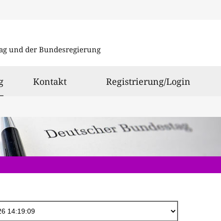
Direkt
zum
ag und der Bundesregierung
Inhalt
ausgewählt
g
Kontakt
Registrierung/Login