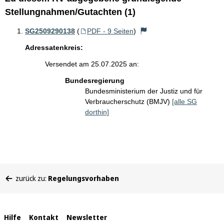
Stellungnahmen/Gutachten (1)
SG2509290138
(
PDF - 9 Seiten
)
Adressatenkreis:
Versendet am 25.07.2025 an:
Bundesregierung
Bundesministerium der Justiz und für
Verbraucherschutz (BMJV)
[alle SG
dorthin]
Sie
zurück zu:
Regelungsvorhaben
befinden
sich
hier:
Interne
Hilfe
Kontakt
Newsletter