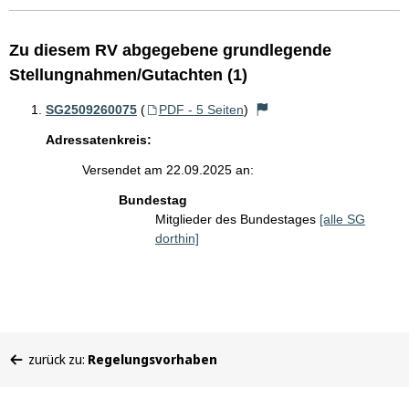
Zu diesem RV abgegebene grundlegende
Stellungnahmen/Gutachten (1)
SG2509260075
(
PDF - 5 Seiten
)
Adressatenkreis:
Versendet am 22.09.2025 an:
Bundestag
Mitglieder des Bundestages
[alle SG
dorthin]
Sie
zurück zu:
Regelungsvorhaben
befinden
sich