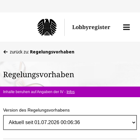
Direk
zum
Men
Lobbyregister
Inhal
öffne
Sie
zurück zu:
Regelungsvorhaben
befinden
sich
Regelungsvorhaben
hier:
Inhalte beruhen auf Angaben der IV -
Infos
Version des Regelungsvorhabens