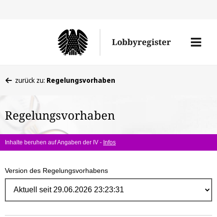
Direk
zum
Men
Lobbyregister
Inhal
öffne
Sie
zurück zu:
Regelungsvorhaben
befinden
sich
Regelungsvorhaben
hier:
Inhalte beruhen auf Angaben der IV -
Infos
Version des Regelungsvorhabens