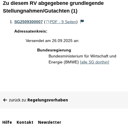
Zu diesem RV abgegebene grundlegende
Stellungnahmen/Gutachten (1)
SG2509300007
(
PDF - 9 Seiten
)
Adressatenkreis:
Versendet am 26.09.2025 an:
Bundesregierung
Bundesministerium für Wirtschaft und
Energie (BMWE)
[alle SG dorthin]
Sie
zurück zu:
Regelungsvorhaben
befinden
sich
hier:
Interne
Hilfe
Kontakt
Newsletter