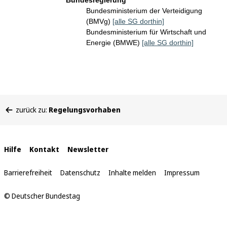
Bundesregierung
Bundesministerium der Verteidigung
(BMVg)
[alle SG dorthin]
Bundesministerium für Wirtschaft und
Energie (BMWE)
[alle SG dorthin]
Sie
zurück zu:
Regelungsvorhaben
befinden
sich
hier:
Interne
Hilfe
Kontakt
Newsletter
Links
Barrierefreiheit
Datenschutz
Inhalte melden
Impressum
© Deutscher Bundestag