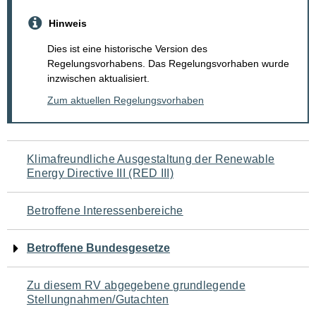
Hinweis
Dies ist eine historische Version des
Regelungsvorhabens. Das Regelungsvorhaben wurde
inzwischen aktualisiert.
Zum aktuellen Regelungsvorhaben
Navigation
Klimafreundliche Ausgestaltung der Renewable
Energy Directive III (RED III)
für
den
Betroffene Interessenbereiche
Seiteninhalt
Betroffene Bundesgesetze
Zu diesem RV abgegebene grundlegende
Stellungnahmen/Gutachten