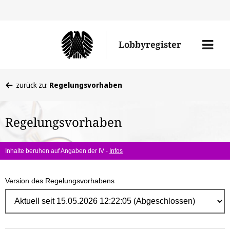
Direk
zum
Men
Lobbyregister
Inhal
öffne
Sie
zurück zu:
Regelungsvorhaben
befinden
sich
Regelungsvorhaben
hier:
Inhalte beruhen auf Angaben der IV -
Infos
Version des Regelungsvorhabens