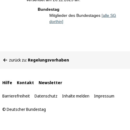
Bundestag
Mitglieder des Bundestages
[alle SG
dorthin]
Sie
zurück zu:
Regelungsvorhaben
befinden
sich
hier:
Interne
Hilfe
Kontakt
Newsletter
Links
Barrierefreiheit
Datenschutz
Inhalte melden
Impressum
© Deutscher Bundestag