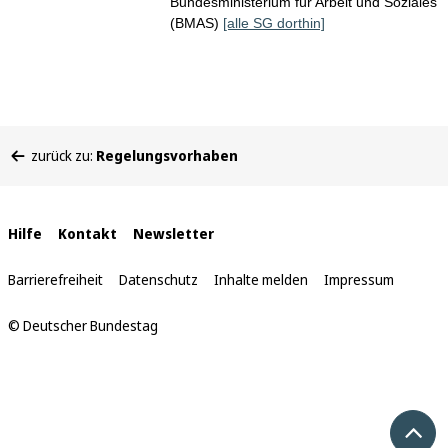
Bundesministerium für Arbeit und Soziales
(BMAS)
[alle SG dorthin]
Sie
zurück zu:
Regelungsvorhaben
befinden
sich
hier:
Interne
Hilfe
Kontakt
Newsletter
Links
Barrierefreiheit
Datenschutz
Inhalte melden
Impressum
© Deutscher Bundestag
Nach