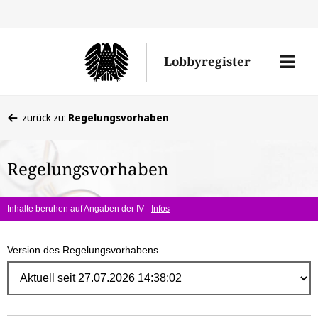
Direk
zum
Men
Lobbyregister
Inhal
öffne
Sie
zurück zu:
Regelungsvorhaben
befinden
sich
Regelungsvorhaben
hier:
Inhalte beruhen auf Angaben der IV -
Infos
Version des Regelungsvorhabens