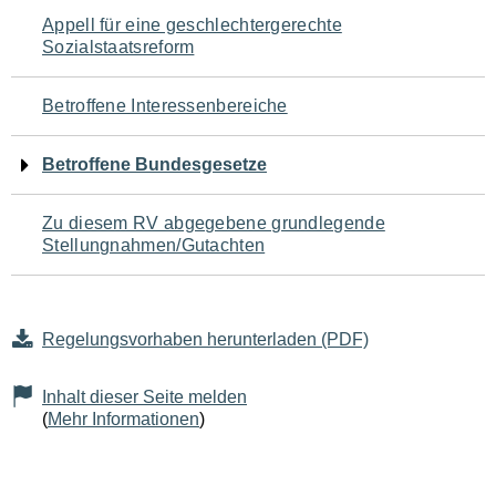
Navigation
Appell für eine geschlechtergerechte
Sozialstaatsreform
für
den
Betroffene Interessenbereiche
Seiteninhalt
Betroffene Bundesgesetze
Zu diesem RV abgegebene grundlegende
Stellungnahmen/Gutachten
Regelungsvorhaben herunterladen (PDF)
Inhalt dieser Seite melden
(
Mehr Informationen
)