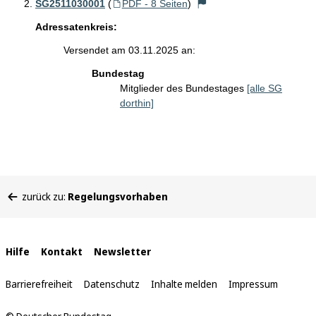
SG2511030001
(
PDF - 8 Seiten
)
Adressatenkreis:
Versendet am 03.11.2025 an:
Bundestag
Mitglieder des Bundestages
[alle SG
dorthin]
Sie
zurück zu:
Regelungsvorhaben
befinden
sich
hier:
Interne
Hilfe
Kontakt
Newsletter
Links
Barrierefreiheit
Datenschutz
Inhalte melden
Impressum