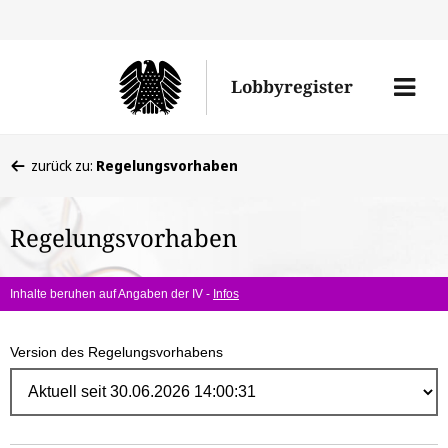
Direk
zum
Men
Lobbyregister
Inhal
öffne
Sie
zurück zu:
Regelungsvorhaben
befinden
sich
Regelungsvorhaben
hier:
Inhalte beruhen auf Angaben der IV -
Infos
Version des Regelungsvorhabens