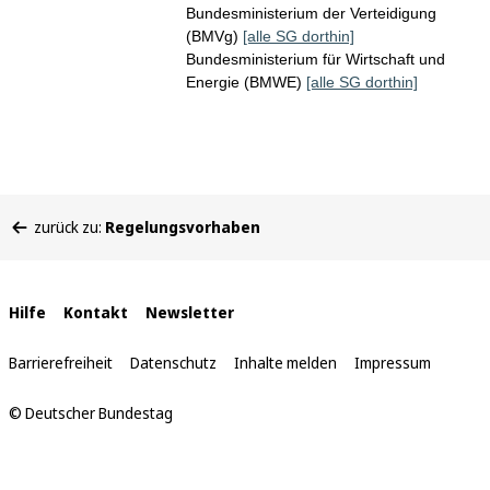
Bundesministerium der Verteidigung
(BMVg)
[alle SG dorthin]
Bundesministerium für Wirtschaft und
Energie (BMWE)
[alle SG dorthin]
Sie
zurück zu:
Regelungsvorhaben
befinden
sich
hier:
Interne
Hilfe
Kontakt
Newsletter
Links
Barrierefreiheit
Datenschutz
Inhalte melden
Impressum
© Deutscher Bundestag