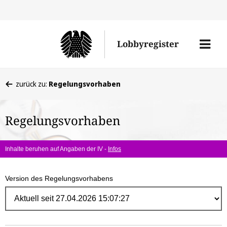
Direk
zum
Men
Lobbyregister
Inhal
öffne
Sie
zurück zu:
Regelungsvorhaben
befinden
sich
Regelungsvorhaben
hier:
Inhalte beruhen auf Angaben der IV -
Infos
Version des Regelungsvorhabens