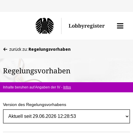
Direk
zum
Men
Lobbyregister
Inhal
öffne
Sie
zurück zu:
Regelungsvorhaben
befinden
sich
Regelungsvorhaben
hier:
Inhalte beruhen auf Angaben der IV -
Infos
Version des Regelungsvorhabens