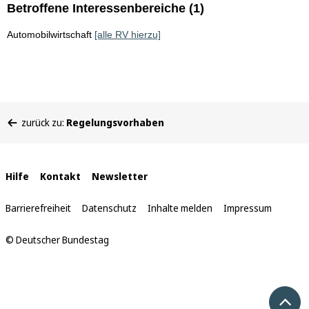
Betroffene Interessenbereiche (1)
Automobilwirtschaft
[alle RV hierzu]
Sie
zurück zu:
Regelungsvorhaben
befinden
sich
hier:
Interne
Hilfe
Kontakt
Newsletter
Links
Barrierefreiheit
Datenschutz
Inhalte melden
Impressum
© Deutscher Bundestag
Nach