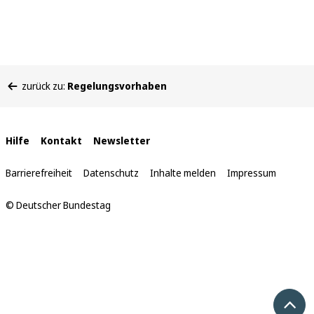
Sie
zurück zu:
Regelungsvorhaben
befinden
sich
hier:
Interne
Hilfe
Kontakt
Newsletter
Links
Barrierefreiheit
Datenschutz
Inhalte melden
Impressum
© Deutscher Bundestag
Nach