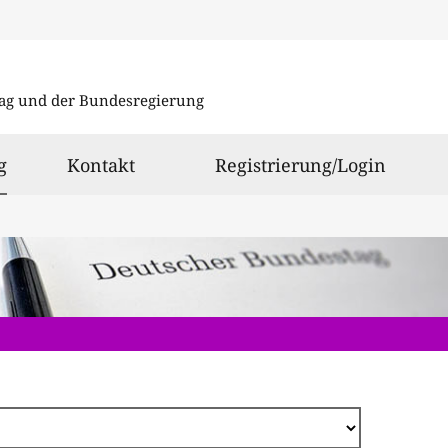
Direkt
zum
ag und der Bundesregierung
Inhalt
ausgewählt
g
Kontakt
Registrierung/Login