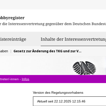
obbyregister
r die Interessenvertretung gegenüber dem
Deutschen Bundest
istereinträge
Inhalte der Interessenvertretun
haben
Gesetz zur Änderung des TKG und zur Verbesserung der telekommunikationsrechtlichen Rahmenbedingungen für den TK-Netzausbau
treter/-innen -
Infos
.
Version des Regelungsvorhabens