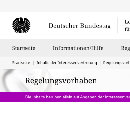
L
fü
Hauptnavigation
Startseite
Informationen/Hilfe
Reg
Sie
Startseite
Inhalte der Interessenvertretung
Regelungsvor
befinden
Regelungsvorhaben
sich
hier:
Die Inhalte beruhen allein auf Angaben der Interessenver