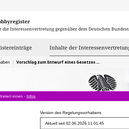
obbyregister
r die Interessenvertretung gegenüber dem
Deutschen Bundest
istereinträge
Inhalte der Interessenvertretun
haben
Vorschlag zum Entwurf eines Gesetzes zur Umsetzung der Richtlinie (EU) 2022/2557 und zur Stärkung der Resilienz kritischer Anlagen (KRITIS-Dachgesetz)
treter/-innen -
Infos
.
Version des Regelungsvorhabens