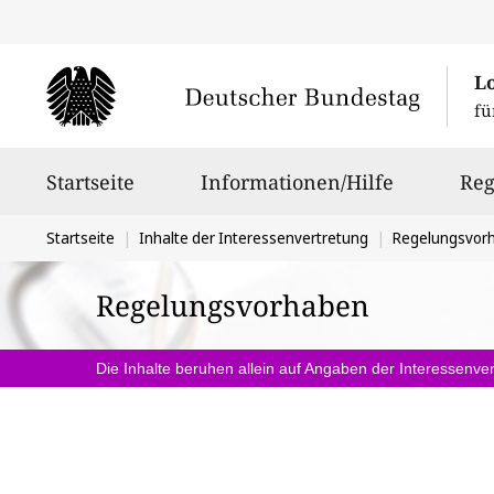
L
fü
Hauptnavigation
Startseite
Informationen/Hilfe
Reg
Sie
Startseite
Inhalte der Interessenvertretung
Regelungsvor
befinden
Regelungsvorhaben
sich
hier:
Die Inhalte beruhen allein auf Angaben der Interessenver