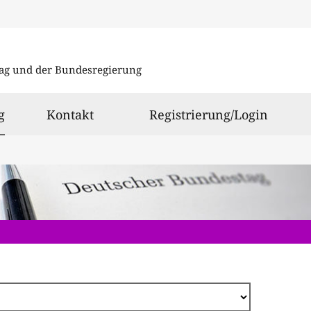
Direkt
zum
ag und der Bundesregierung
Inhalt
ausgewählt
g
Kontakt
Registrierung/Login