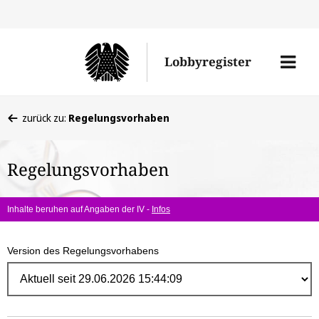
Direk
zum
Men
Lobbyregister
Inhal
öffne
Sie
zurück zu:
Regelungsvorhaben
befinden
sich
Regelungsvorhaben
hier:
Inhalte beruhen auf Angaben der IV -
Infos
Version des Regelungsvorhabens