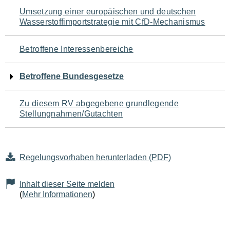
Navigation
Umsetzung einer europäischen und deutschen
Wasserstoffimportstrategie mit CfD-Mechanismus
für
den
Betroffene Interessenbereiche
Seiteninhalt
Betroffene Bundesgesetze
Zu diesem RV abgegebene grundlegende
Stellungnahmen/Gutachten
Regelungsvorhaben herunterladen (PDF)
Inhalt dieser Seite melden
(
Mehr Informationen
)