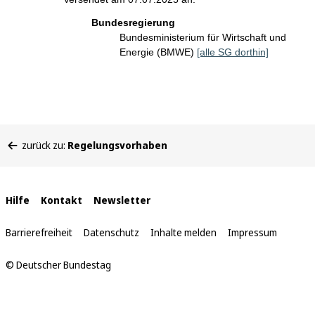
Bundesregierung
Bundesministerium für Wirtschaft und
Energie (BMWE)
[alle SG dorthin]
Sie
zurück zu:
Regelungsvorhaben
befinden
sich
hier:
Interne
Hilfe
Kontakt
Newsletter
Links
Barrierefreiheit
Datenschutz
Inhalte melden
Impressum
© Deutscher Bundestag