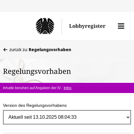
Direk
zum
Men
Lobbyregister
Inhal
öffne
Sie
zurück zu:
Regelungsvorhaben
befinden
sich
Regelungsvorhaben
hier:
Inhalte beruhen auf Angaben der IV -
Infos
Version des Regelungsvorhabens