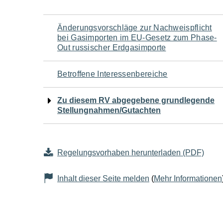
Navigation
Änderungsvorschläge zur Nachweispflicht
bei Gasimporten im EU-Gesetz zum Phase-
für
Out russischer Erdgasimporte
den
Betroffene Interessenbereiche
Seiteninhalt
Zu diesem RV abgegebene grundlegende
Stellungnahmen/Gutachten
Regelungsvorhaben herunterladen (PDF)
Inhalt dieser Seite melden
(
Mehr Informationen