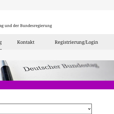
Direkt
zum
ag und der Bundesregierung
Inhalt
ausgewählt
g
Kontakt
Registrierung/Login