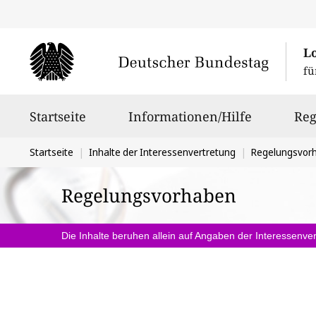
L
fü
Hauptnavigation
Startseite
Informationen/Hilfe
Reg
Sie
Startseite
Inhalte der Interessenvertretung
Regelungsvor
befinden
Regelungsvorhaben
sich
hier:
Die Inhalte beruhen allein auf Angaben der Interessenver