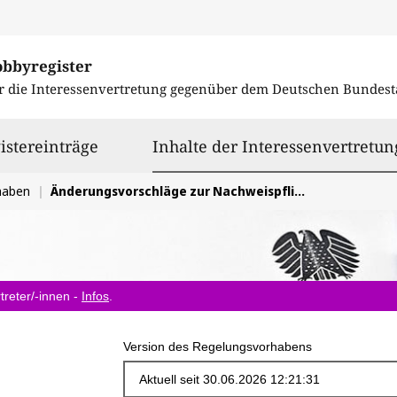
obbyregister
r die Interessenvertretung gegenüber dem
Deutschen Bundest
istereinträge
Inhalte der Interessenvertretun
haben
Änderungsvorschläge zur Nachweispflicht bei Gasimporten im EU-Gesetz zum Phase-Out russischer Erdgasimporte
treter/-innen -
Infos
.
Version des Regelungsvorhabens