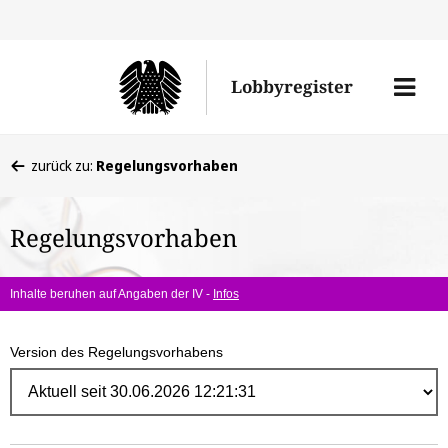
Direk
zum
Men
Lobbyregister
Inhal
öffne
Sie
zurück zu:
Regelungsvorhaben
befinden
sich
Regelungsvorhaben
hier:
Inhalte beruhen auf Angaben der IV -
Infos
Version des Regelungsvorhabens