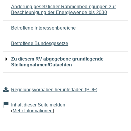
Navigation
Änderung gesetzlicher Rahmenbedingungen zur
Beschleunigung der Energiewende bis 2030
für
den
Betroffene Interessenbereiche
Seiteninhalt
Betroffene Bundesgesetze
Zu diesem RV abgegebene grundlegende
Stellungnahmen/Gutachten
Regelungsvorhaben herunterladen (PDF)
Inhalt dieser Seite melden
(
Mehr Informationen
)