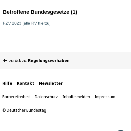
Betroffene Bundesgesetze (1)
FZV 2023
[alle RV hierzu]
Sie
zurück zu:
Regelungsvorhaben
befinden
sich
hier:
Interne
Hilfe
Kontakt
Newsletter
Links
Barrierefreiheit
Datenschutz
Inhalte melden
Impressum
© Deutscher Bundestag