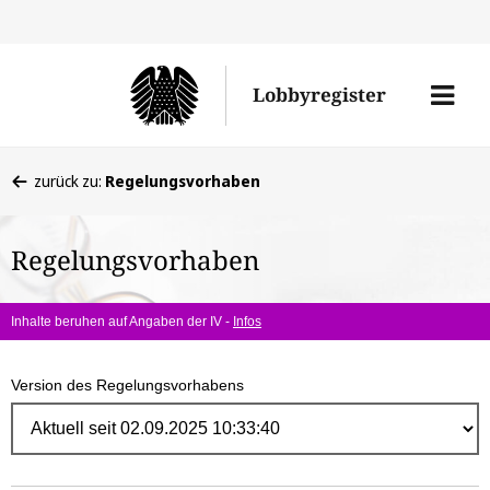
Direk
zum
Men
Lobbyregister
Inhal
öffne
Sie
zurück zu:
Regelungsvorhaben
befinden
sich
Regelungsvorhaben
hier:
Inhalte beruhen auf Angaben der IV -
Infos
Version des Regelungsvorhabens