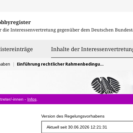
obbyregister
r die Interessenvertretung gegenüber dem
Deutschen Bundest
istereinträge
Inhalte der Interessenvertretun
haben
Einführung rechtlicher Rahmenbedingungen zur Nutzung passiver Infrastrukturen von Energieversorgern für den Mobilfunkausbau
treter/-innen -
Infos
.
Version des Regelungsvorhabens