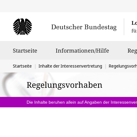
L
fü
Hauptnavigation
Startseite
Informationen/Hilfe
Reg
Sie
Startseite
Inhalte der Interessenvertretung
Regelungsvor
befinden
Regelungsvorhaben
sich
hier:
Die Inhalte beruhen allein auf Angaben der Interessenver