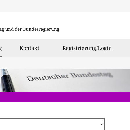
Direkt
zum
ag und der Bundesregierung
Inhalt
ausgewählt
g
Kontakt
Registrierung/Login