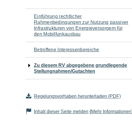
Navigation
Einführung rechtlicher
Rahmenbedingungen zur Nutzung passiver
für
Infrastrukturen von Energieversorgern für
den Mobilfunkausbau
den
Betroffene Interessenbereiche
Seiteninhalt
Zu diesem RV abgegebene grundlegende
Stellungnahmen/Gutachten
Regelungsvorhaben herunterladen (PDF)
Inhalt dieser Seite melden
(
Mehr Informationen