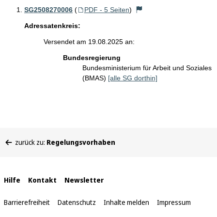
SG2508270006
(
PDF - 5 Seiten
)
Adressatenkreis:
Versendet am 19.08.2025 an:
Bundesregierung
Bundesministerium für Arbeit und Soziales
(BMAS)
[alle SG dorthin]
Sie
zurück zu:
Regelungsvorhaben
befinden
sich
hier:
Interne
Hilfe
Kontakt
Newsletter
Links
Barrierefreiheit
Datenschutz
Inhalte melden
Impressum