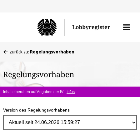
Direk
zum
Men
Lobbyregister
Inhal
öffne
Sie
zurück zu:
Regelungsvorhaben
befinden
sich
Regelungsvorhaben
hier:
Inhalte beruhen auf Angaben der IV -
Infos
Version des Regelungsvorhabens