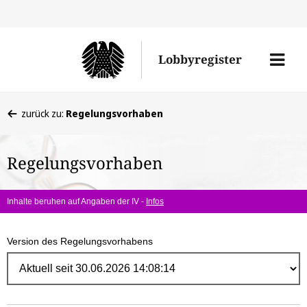
Direk
zum
Men
Lobbyregister
Inhal
öffne
Sie
zurück zu:
Regelungsvorhaben
befinden
sich
Regelungsvorhaben
hier:
Inhalte beruhen auf Angaben der IV -
Infos
Version des Regelungsvorhabens