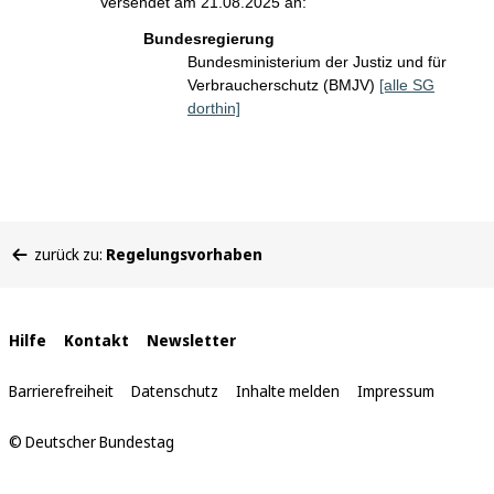
Versendet am 21.08.2025 an:
Bundesregierung
Bundesministerium der Justiz und für
Verbraucherschutz (BMJV)
[alle SG
dorthin]
Sie
zurück zu:
Regelungsvorhaben
befinden
sich
hier:
Interne
Hilfe
Kontakt
Newsletter
Links
Barrierefreiheit
Datenschutz
Inhalte melden
Impressum
© Deutscher Bundestag