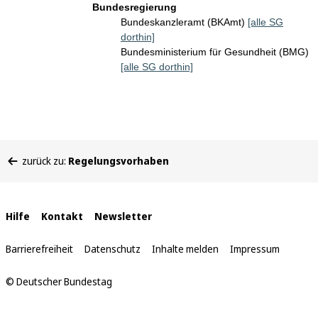
Bundesregierung
Bundeskanzleramt (BKAmt)
[alle SG
dorthin]
Bundesministerium für Gesundheit (BMG)
[alle SG dorthin]
Sie
zurück zu:
Regelungsvorhaben
befinden
sich
hier:
Interne
Hilfe
Kontakt
Newsletter
Links
Barrierefreiheit
Datenschutz
Inhalte melden
Impressum
© Deutscher Bundestag