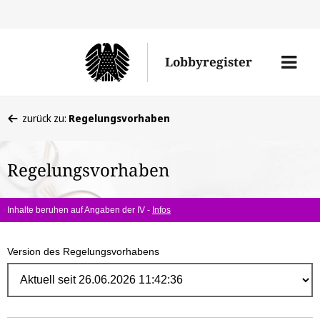
Direk
zum
Men
Lobbyregister
Inhal
öffne
Sie
zurück zu:
Regelungsvorhaben
befinden
sich
Regelungsvorhaben
hier:
Inhalte beruhen auf Angaben der IV -
Infos
Version des Regelungsvorhabens