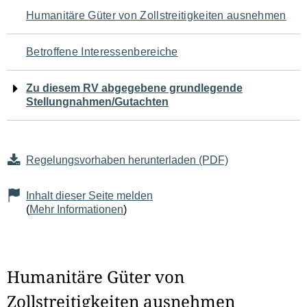
Navigation
Humanitäre Güter von Zollstreitigkeiten ausnehmen
für
Betroffene Interessenbereiche
den
Zu diesem RV abgegebene grundlegende
Seiteninhalt
Stellungnahmen/Gutachten
Regelungsvorhaben herunterladen (PDF)
Inhalt dieser Seite melden
(
Mehr Informationen
)
Humanitäre Güter von
Zollstreitigkeiten ausnehmen