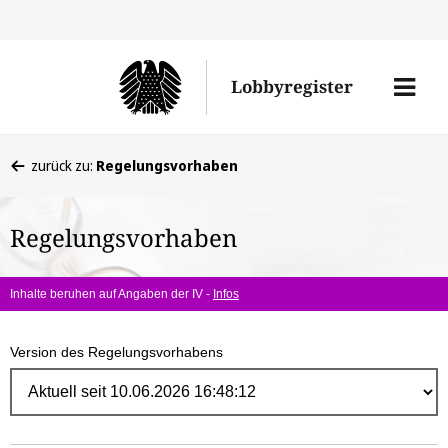
Direk
zum
Men
Lobbyregister
Inhal
öffne
Sie
zurück zu:
Regelungsvorhaben
befinden
sich
Regelungsvorhaben
hier:
Inhalte beruhen auf Angaben der IV -
Infos
Version des Regelungsvorhabens