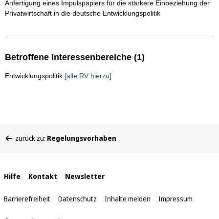
Anfertigung eines Impulspapiers für die stärkere Einbeziehung der
Privatwirtschaft in die deutsche Entwicklungspolitik
Betroffene Interessenbereiche (1)
Entwicklungspolitik
[alle RV hierzu]
Sie
zurück zu:
Regelungsvorhaben
befinden
sich
hier:
Interne
Hilfe
Kontakt
Newsletter
Links
Barrierefreiheit
Datenschutz
Inhalte melden
Impressum