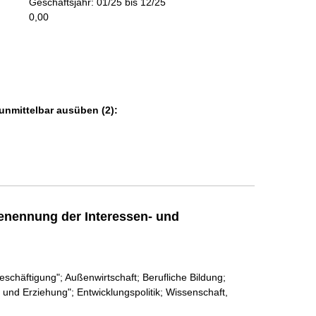
Geschäftsjahr: 01/25 bis 12/25
m
0,00
a
t
i
o
n
e
unmittelbar ausüben (2):
n
:
enennung der Interessen- und
eschäftigung"; Außenwirtschaft; Berufliche Bildung;
 und Erziehung"; Entwicklungspolitik; Wissenschaft,