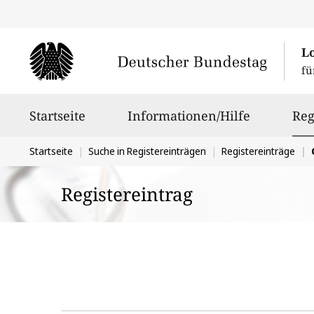
L
fü
Hauptnavigation
Startseite
Informationen/Hilfe
Reg
Sie
Startseite
Suche in Registereinträgen
Registereinträge
befinden
Registereintrag
sich
hier: