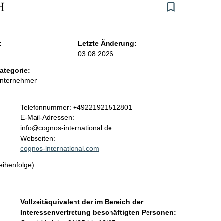
H
:
Letzte Änderung:
03.08.2026
ategorie:
Unternehmen
K
Telefonnummer: +49221921512801
o
E-Mail-Adressen:
n
info@cognos-international.de
t
Webseiten:
a
cognos-international.com
k
eihenfolge):
t
i
n
f
Vollzeitäquivalent der im Bereich der
o
Interessenvertretung beschäftigten Personen:
r