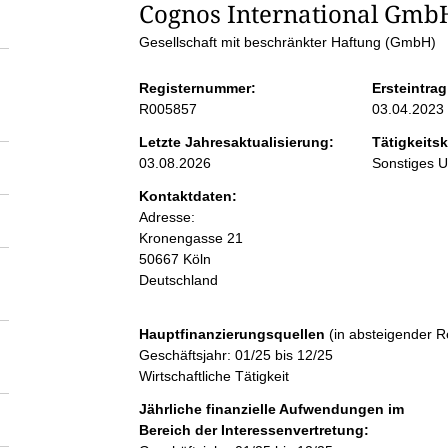
S
Cognos International Gmb
Gesellschaft mit beschränkter Haftung (GmbH)
e
Registernummer:
Ersteintrag
i
R005857
03.04.2023
Letzte Jahresaktualisierung:
Tätigkeitsk
t
03.08.2026
Sonstiges 
Kontaktdaten:
e
Adresse:
Kronengasse
21
n
50667
Köln
Deutschland
i
Hauptfinanzierungsquellen
(in absteigender R
n
Geschäftsjahr: 01/25 bis 12/25
Wirtschaftliche Tätigkeit
h
Jährliche finanzielle Aufwendungen im
Bereich der Interessenvertretung: