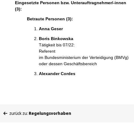
Eingesetzte Personen bzw. Unterauftragnehmer/-innen
(3):
Betraute Personen (3):
Anna Geser
Boris Binkowska
Tätigkeit bis 07/22:
Referent
im Bundesministerium der Verteidigung (BMVg)
oder dessen Geschäftsbereich
Alexander Cordes
Sie
zurück zu:
Regelungsvorhaben
befinden
sich
hier: