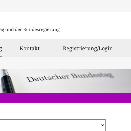
Direkt
zum
ag und der Bundesregierung
Inhalt
ausgewählt
g
Kontakt
Registrierung/Login