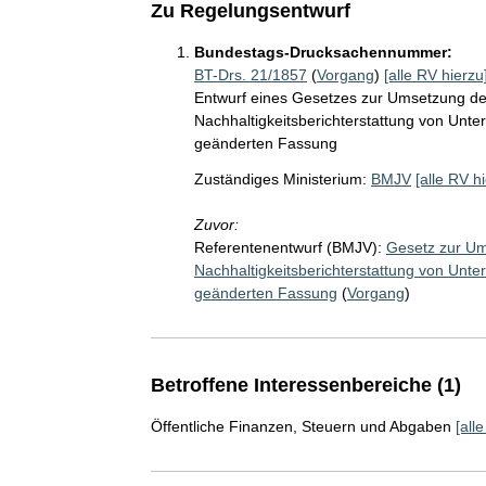
Zu Regelungsentwurf
Bundestags-Drucksachennummer:
BT-Drs. 21/1857
(
Vorgang
)
[alle RV hierzu
Entwurf eines Gesetzes zur Umsetzung der 
Nachhaltigkeitsberichterstattung von Unte
geänderten Fassung
Zuständiges Ministerium:
BMJV
[alle RV h
Zuvor:
Referentenentwurf (BMJV):
Gesetz zur Ums
Nachhaltigkeitsberichterstattung von Unte
geänderten Fassung
(
Vorgang
)
Betroffene Interessenbereiche (1)
Öffentliche Finanzen, Steuern und Abgaben
[all