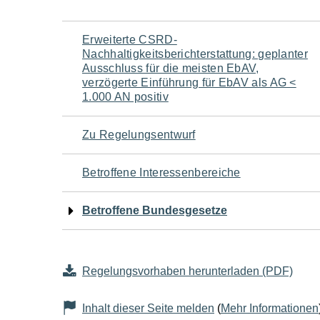
Navigation
Erweiterte CSRD-
Nachhaltigkeitsberichterstattung: geplanter
für
Ausschluss für die meisten EbAV,
verzögerte Einführung für EbAV als AG <
1.000 AN positiv
den
Seiteninhalt
Zu Regelungsentwurf
Betroffene Interessenbereiche
Betroffene Bundesgesetze
Regelungsvorhaben herunterladen (PDF)
Inhalt dieser Seite melden
(
Mehr Informationen