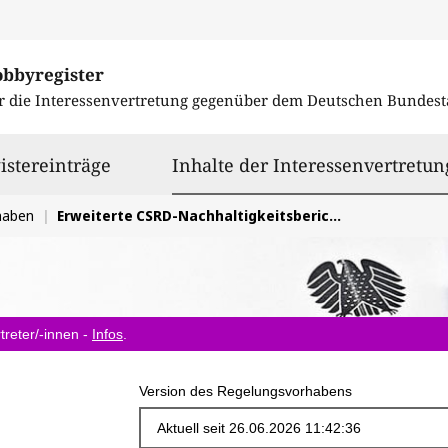
obbyregister
r die Interessenvertretung gegenüber dem
Deutschen Bundest
istereinträge
Inhalte der Interessenvertretun
haben
Erweiterte CSRD-Nachhaltigkeitsberichterstattung: geplanter Ausschluss für die meisten EbAV, verzögerte Einführung für EbAV als AG < 1.000 AN positiv
treter/-innen -
Infos
.
Version des Regelungsvorhabens