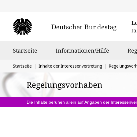
L
fü
Hauptnavigation
Startseite
Informationen/Hilfe
Reg
Sie
Startseite
Inhalte der Interessenvertretung
Regelungsvor
befinden
Regelungsvorhaben
sich
hier:
Die Inhalte beruhen allein auf Angaben der Interessenver