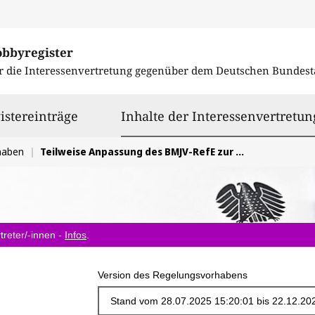
obbyregister
r die Interessenvertretung gegenüber dem
Deutschen Bundest
istereinträge
Inhalte der Interessenvertretun
haben
Teilweise Anpassung des BMJV-RefE zur Umsetzung der Richtlinie (EU) 2023/2225 über Verbraucherkreditverträge
treter/-innen -
Infos
.
Version des Regelungsvorhabens