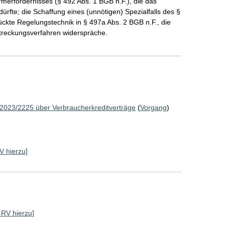
rmerfordernisses (§ 492 Abs. 1 BGB n.F.), die das
ürfte; die Schaffung eines (unnötigen) Spezialfalls des §
ckte Regelungstechnik in § 497a Abs. 2 BGB n.F., die
treckungsverfahren widerspräche.
 2023/2225 über Verbraucherkreditverträge
(
Vorgang
)
RV hierzu]
e RV hierzu]