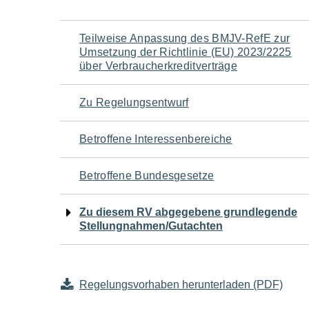
Navigation
Teilweise Anpassung des BMJV-RefE zur
Umsetzung der Richtlinie (EU) 2023/2225
für
über Verbraucherkreditverträge
den
Zu Regelungsentwurf
Seiteninhalt
Betroffene Interessenbereiche
Betroffene Bundesgesetze
Zu diesem RV abgegebene grundlegende
Stellungnahmen/Gutachten
Regelungsvorhaben herunterladen (PDF)