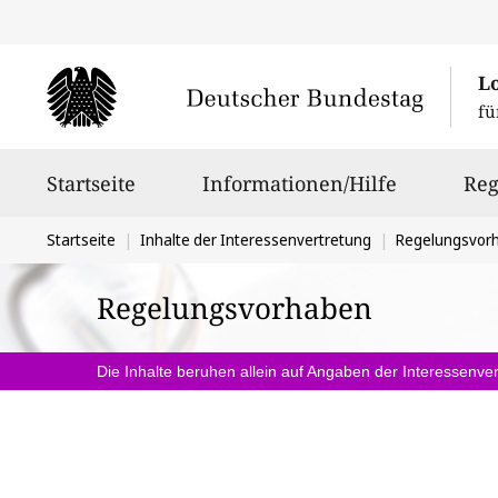
L
fü
Hauptnavigation
Startseite
Informationen/Hilfe
Reg
Sie
Startseite
Inhalte der Interessenvertretung
Regelungsvor
befinden
Regelungsvorhaben
sich
hier:
Die Inhalte beruhen allein auf Angaben der Interessenver