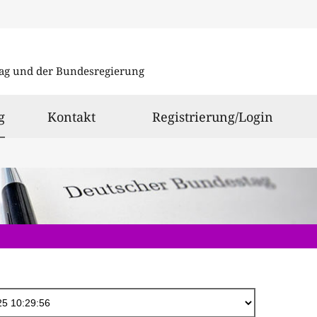
Direkt
zum
ag und der Bundesregierung
Inhalt
ausgewählt
g
Kontakt
Registrierung/Login