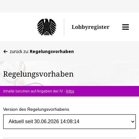
Direk
zum
Men
Lobbyregister
Inhal
öffne
Sie
zurück zu:
Regelungsvorhaben
befinden
sich
Regelungsvorhaben
hier:
Inhalte beruhen auf Angaben der IV -
Infos
Version des Regelungsvorhabens