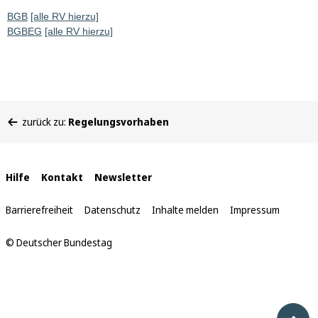
BGB
[alle RV hierzu]
BGBEG
[alle RV hierzu]
Sie
zurück zu:
Regelungsvorhaben
befinden
sich
hier:
Interne
Hilfe
Kontakt
Newsletter
Links
Barrierefreiheit
Datenschutz
Inhalte melden
Impressum
© Deutscher Bundestag
Nach