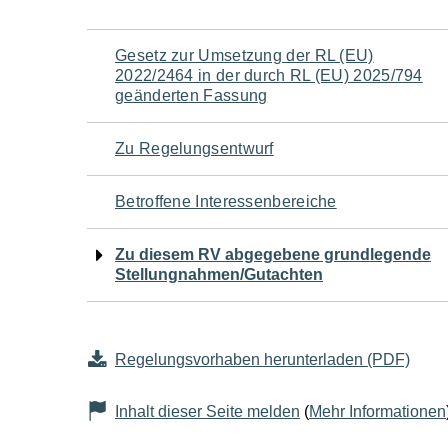
Navigation
Gesetz zur Umsetzung der RL (EU)
2022/2464 in der durch RL (EU) 2025/794
für
geänderten Fassung
den
Zu Regelungsentwurf
Seiteninhalt
Betroffene Interessenbereiche
Zu diesem RV abgegebene grundlegende
Stellungnahmen/Gutachten
Regelungsvorhaben herunterladen (PDF)
Inhalt dieser Seite melden
(
Mehr Informationen