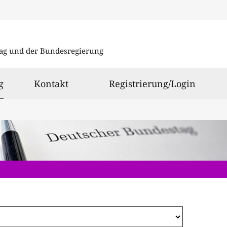
Direkt
zum
ag und der Bundesregierung
Inhalt
ausgewählt
g
Kontakt
Registrierung/Login