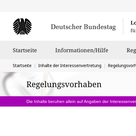
L
fü
Hauptnavigation
Startseite
Informationen/Hilfe
Reg
Sie
Startseite
Inhalte der Interessenvertretung
Regelungsvor
befinden
Regelungsvorhaben
sich
hier:
Die Inhalte beruhen allein auf Angaben der Interessenver