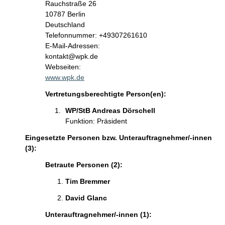
Rauchstraße
26
10787
Berlin
Deutschland
Kontaktinformationen:
Telefonnummer: +49307261610
E-Mail-Adressen:
kontakt@wpk.de
Webseiten:
www.wpk.de
Vertretungsberechtigte Person(en):
WP/StB Andreas Dörschell
Funktion: Präsident
Eingesetzte Personen bzw. Unterauftragnehmer/-innen
(3):
Betraute Personen (2):
Tim Bremmer
David Glanc
Unterauftragnehmer/-innen (1):