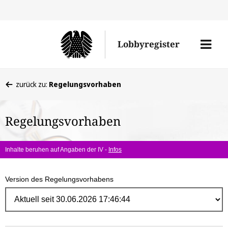
Direk
zum
Men
Lobbyregister
Inhal
öffne
Sie
zurück zu:
Regelungsvorhaben
befinden
sich
Regelungsvorhaben
hier:
Inhalte beruhen auf Angaben der IV -
Infos
Version des Regelungsvorhabens