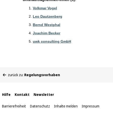
Volkmar Vogel
Leo Dautzenberg
Bernd Westphal
Joachim Becker
uwk consulting GmbH
Sie
zurück zu:
Regelungsvorhaben
befinden
sich
hier:
Interne
Hilfe
Kontakt
Newsletter
Links
Barrierefreiheit
Datenschutz
Inhalte melden
Impressum