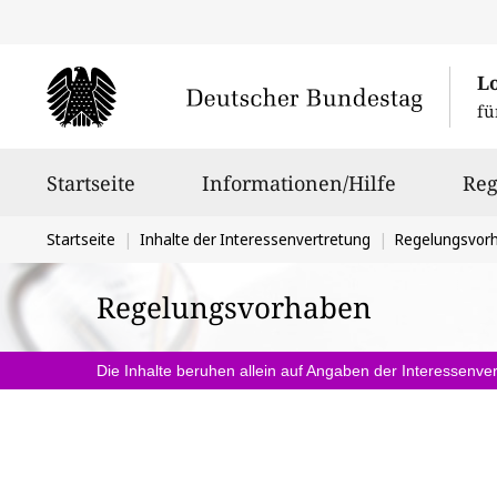
L
fü
Hauptnavigation
Startseite
Informationen/Hilfe
Reg
Sie
Startseite
Inhalte der Interessenvertretung
Regelungsvor
befinden
Regelungsvorhaben
sich
hier:
Die Inhalte beruhen allein auf Angaben der Interessenver