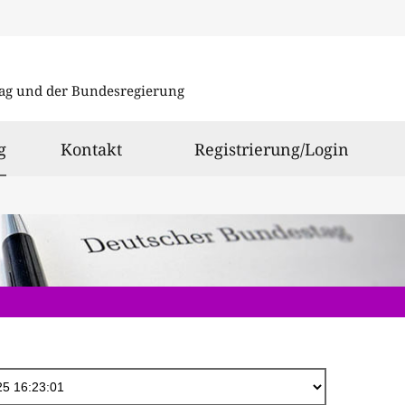
Direkt
zum
ag und der Bundesregierung
Inhalt
ausgewählt
g
Kontakt
Registrierung/Login