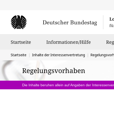
L
fü
Hauptnavigation
Startseite
Informationen/Hilfe
Reg
Sie
Startseite
Inhalte der Interessenvertretung
Regelungsvor
befinden
Regelungsvorhaben
sich
hier:
Die Inhalte beruhen allein auf Angaben der Interessenver