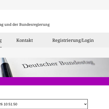
Direkt
zum
ag und der Bundesregierung
Inhalt
ausgewählt
g
Kontakt
Registrierung/Login