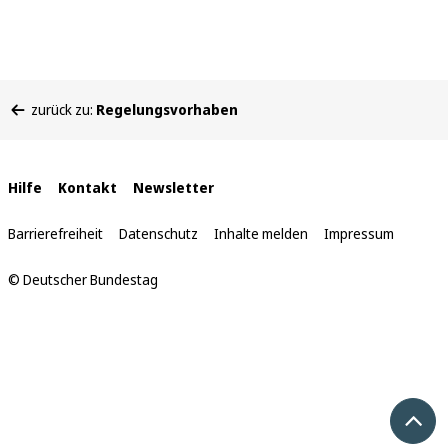
Sie
zurück zu:
Regelungsvorhaben
befinden
sich
hier:
Interne
Hilfe
Kontakt
Newsletter
Links
Barrierefreiheit
Datenschutz
Inhalte melden
Impressum
© Deutscher Bundestag
Nach