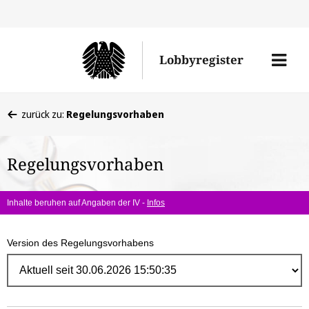
Direk
zum
Men
Lobbyregister
Inhal
öffne
Sie
zurück zu:
Regelungsvorhaben
befinden
sich
Regelungsvorhaben
hier:
Inhalte beruhen auf Angaben der IV -
Infos
Version des Regelungsvorhabens