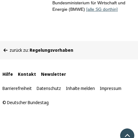
Bundesministerium für Wirtschaft und
Energie (BMWE)
[alle SG dorthin]
Sie
zurück zu:
Regelungsvorhaben
befinden
sich
hier:
Interne
Hilfe
Kontakt
Newsletter
Links
Barrierefreiheit
Datenschutz
Inhalte melden
Impressum
© Deutscher Bundestag
Nach