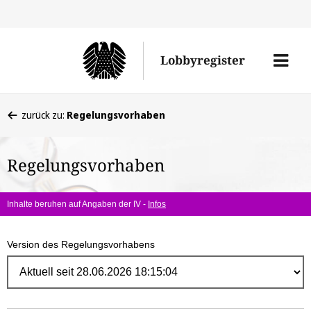
Direk
zum
Men
Lobbyregister
Inhal
öffne
Sie
zurück zu:
Regelungsvorhaben
befinden
sich
Regelungsvorhaben
hier:
Inhalte beruhen auf Angaben der IV -
Infos
Version des Regelungsvorhabens