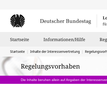
L
fü
Hauptnavigation
Startseite
Informationen/Hilfe
Reg
Sie
Startseite
Inhalte der Interessenvertretung
Regelungsvor
befinden
Regelungsvorhaben
sich
hier:
Die Inhalte beruhen allein auf Angaben der Interessenver