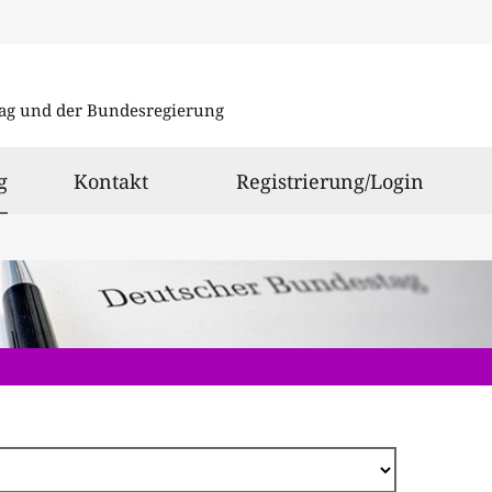
Direkt
zum
ag und der Bundesregierung
Inhalt
ausgewählt
g
Kontakt
Registrierung/Login