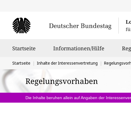
L
fü
Hauptnavigation
Startseite
Informationen/Hilfe
Reg
Sie
Startseite
Inhalte der Interessenvertretung
Regelungsvor
befinden
Regelungsvorhaben
sich
hier:
Die Inhalte beruhen allein auf Angaben der Interessenver