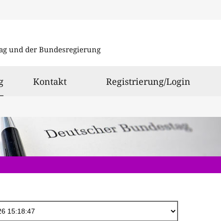
Direkt
zum
ag und der Bundesregierung
Inhalt
ausgewählt
g
Kontakt
Registrierung/Login