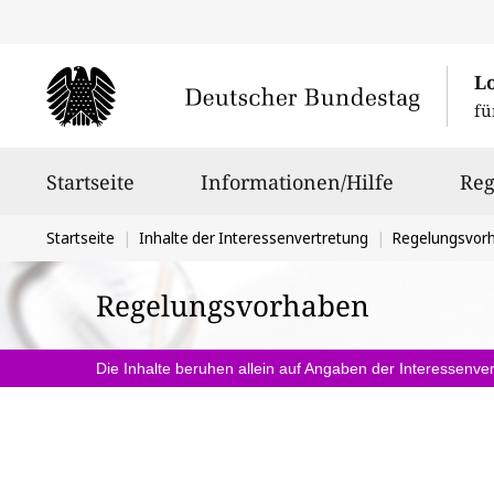
L
fü
Hauptnavigation
Startseite
Informationen/Hilfe
Reg
Sie
Startseite
Inhalte der Interessenvertretung
Regelungsvor
befinden
Regelungsvorhaben
sich
hier:
Die Inhalte beruhen allein auf Angaben der Interessenver