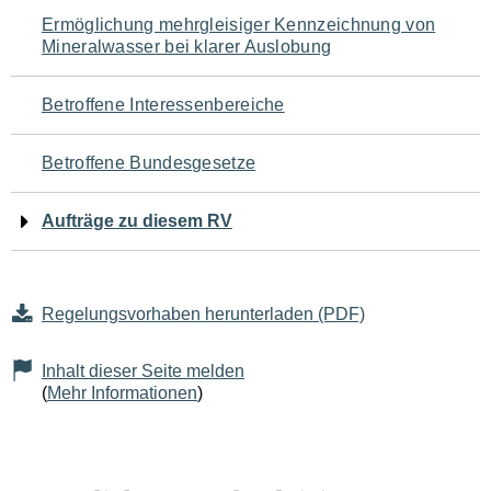
Navigation
Ermöglichung mehrgleisiger Kennzeichnung von
Mineralwasser bei klarer Auslobung
für
den
Betroffene Interessenbereiche
Seiteninhalt
Betroffene Bundesgesetze
Aufträge zu diesem RV
Regelungsvorhaben herunterladen (PDF)
Inhalt dieser Seite melden
(
Mehr Informationen
)