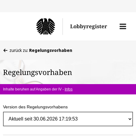
Direk
zum
Men
Lobbyregister
Inhal
öffne
Sie
zurück zu:
Regelungsvorhaben
befinden
sich
Regelungsvorhaben
hier:
Inhalte beruhen auf Angaben der IV -
Infos
Version des Regelungsvorhabens