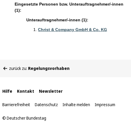
Eingesetzte Personen bzw. Unterauftragnehmer/-innen
(1):
Unterauftragnehmer/-innen (1):
Christ & Company GmbH & Co. KG
Sie
zurück zu:
Regelungsvorhaben
befinden
sich
hier:
Interne
Hilfe
Kontakt
Newsletter
Links
Barrierefreiheit
Datenschutz
Inhalte melden
Impressum
© Deutscher Bundestag