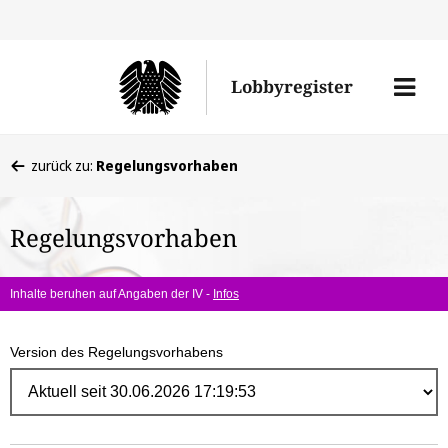
Direk
zum
Men
Lobbyregister
Inhal
öffne
Sie
zurück zu:
Regelungsvorhaben
befinden
sich
Regelungsvorhaben
hier:
Inhalte beruhen auf Angaben der IV -
Infos
Version des Regelungsvorhabens