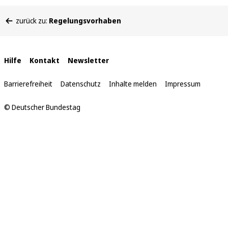
Sie
zurück zu:
Regelungsvorhaben
befinden
sich
hier:
Interne
Hilfe
Kontakt
Newsletter
Links
Barrierefreiheit
Datenschutz
Inhalte melden
Impressum
© Deutscher Bundestag