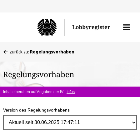
Direk
zum
Men
Lobbyregister
Inhal
öffne
Sie
zurück zu:
Regelungsvorhaben
befinden
sich
Regelungsvorhaben
hier:
Inhalte beruhen auf Angaben der IV -
Infos
Version des Regelungsvorhabens