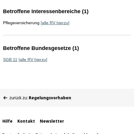
Betroffene Interessenbereiche (1)
Pflegeversicherung
[alle RV hierzu]
Betroffene Bundesgesetze (1)
SGB 11
[alle RV hierzu]
Sie
zurück zu:
Regelungsvorhaben
befinden
sich
hier:
Interne
Hilfe
Kontakt
Newsletter
Links