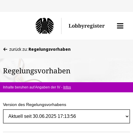
Direk
zum
Men
Lobbyregister
Inhal
öffne
Sie
zurück zu:
Regelungsvorhaben
befinden
sich
Regelungsvorhaben
hier:
Inhalte beruhen auf Angaben der IV -
Infos
Version des Regelungsvorhabens