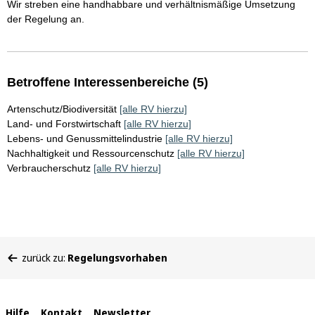
Wir streben eine handhabbare und verhältnismäßige Umsetzung
der Regelung an.
Betroffene Interessenbereiche (5)
Artenschutz/Biodiversität
[alle RV hierzu]
Land- und Forstwirtschaft
[alle RV hierzu]
Lebens- und Genussmittelindustrie
[alle RV hierzu]
Nachhaltigkeit und Ressourcenschutz
[alle RV hierzu]
Verbraucherschutz
[alle RV hierzu]
Sie
zurück zu:
Regelungsvorhaben
befinden
sich
hier:
Hilfe
Kontakt
Newsletter