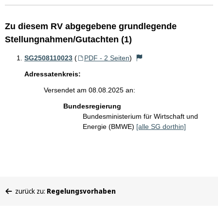
Zu diesem RV abgegebene grundlegende
Stellungnahmen/Gutachten (1)
SG2508110023
(
PDF - 2 Seiten
)
Adressatenkreis:
Versendet am 08.08.2025 an:
Bundesregierung
Bundesministerium für Wirtschaft und
Energie (BMWE)
[alle SG dorthin]
Sie
zurück zu:
Regelungsvorhaben
befinden
sich