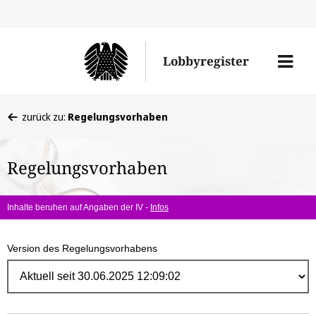
Direk
zum
Men
Lobbyregister
Inhal
öffne
Sie
zurück zu:
Regelungsvorhaben
befinden
sich
Regelungsvorhaben
hier:
Inhalte beruhen auf Angaben der IV -
Infos
Version des Regelungsvorhabens