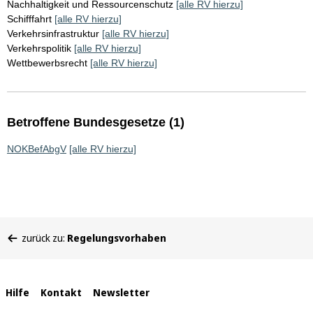
Nachhaltigkeit und Ressourcenschutz
[alle RV hierzu]
Schifffahrt
[alle RV hierzu]
Verkehrsinfrastruktur
[alle RV hierzu]
Verkehrspolitik
[alle RV hierzu]
Wettbewerbsrecht
[alle RV hierzu]
Betroffene Bundesgesetze (1)
NOKBefAbgV
[alle RV hierzu]
Sie
zurück zu:
Regelungsvorhaben
befinden
sich
hier:
Interne
Hilfe
Kontakt
Newsletter