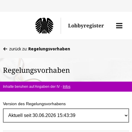
Direk
zum
Men
Lobbyregister
Inhal
öffne
Sie
zurück zu:
Regelungsvorhaben
befinden
sich
Regelungsvorhaben
hier:
Inhalte beruhen auf Angaben der IV -
Infos
Version des Regelungsvorhabens