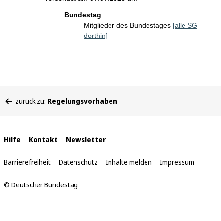
Bundestag
Mitglieder des Bundestages
[alle SG
dorthin]
Sie
zurück zu:
Regelungsvorhaben
befinden
sich
hier:
Interne
Hilfe
Kontakt
Newsletter
Links
Barrierefreiheit
Datenschutz
Inhalte melden
Impressum
© Deutscher Bundestag