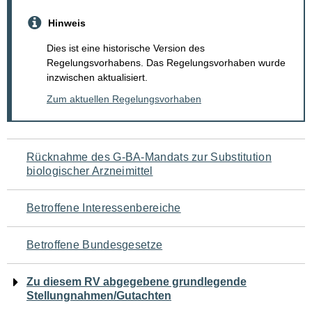
Hinweis
Dies ist eine historische Version des
Regelungsvorhabens. Das Regelungsvorhaben wurde
inzwischen aktualisiert.
Zum aktuellen Regelungsvorhaben
Navigation
Rücknahme des G-BA-Mandats zur Substitution
biologischer Arzneimittel
für
den
Betroffene Interessenbereiche
Seiteninhalt
Betroffene Bundesgesetze
Zu diesem RV abgegebene grundlegende
Stellungnahmen/Gutachten