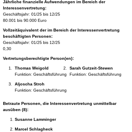
f
Jährliche finanzielle Aufwendungen im Bereich der
o
Interessenvertretung:
r
Geschäftsjahr: 01/25 bis 12/25
m
80.001 bis 90.000 Euro
a
Vollzeitäquivalent der im Bereich der Interessenvertretung
t
beschäftigten Personen:
i
Geschäftsjahr: 01/25 bis 12/25
o
0,30
n
e
Vertretungsberechtigte Person(en):
n
Thomas Weigold 
Sarah Gutzeit-Stewen 
:
Funktion: Geschäftsführung
Funktion: Geschäftsführung
Aljoscha Stroh 
Funktion: Geschäftsführung
Betraute Personen, die Interessenvertretung unmittelbar
ausüben (8):
Susanne Lamminger 
Marcel Schlagheck 