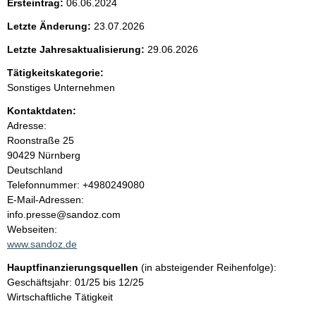
Ersteintrag:
06.06.2024
t
Letzte Änderung:
23.07.2026
e
Letzte Jahresaktualisierung:
29.06.2026
n
Tätigkeitskategorie:
Sonstiges Unternehmen
i
Kontaktdaten:
Adresse:
n
Roonstraße
25
90429
Nürnberg
h
Deutschland
K
Telefonnummer: +4980249080
a
o
E-Mail-Adressen:
n
info.presse@sandoz.com
l
t
Webseiten:
a
www.sandoz.de
t
k
Hauptfinanzierungsquellen
(in absteigender Reihenfolge):
t
Geschäftsjahr: 01/25 bis 12/25
i
Wirtschaftliche Tätigkeit
n