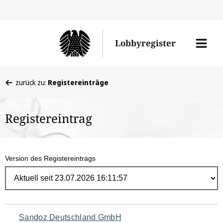
Direk
zum
Men
Lobbyregister
Inhal
öffne
Sie
zurück zu:
Registereinträge
befinden
sich
Registereintrag
hier:
Version des Registereintrags
Navigation
Sandoz Deutschland GmbH