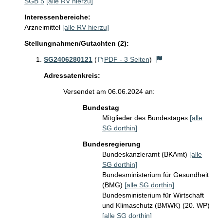
SGB 5
[alle RV hierzu]
Interessenbereiche:
Arzneimittel
[alle RV hierzu]
Stellungnahmen/Gutachten (2):
SG2406280121
(
PDF - 3 Seiten
)
Adressatenkreis:
Versendet am 06.06.2024 an:
Bundestag
Mitglieder des Bundestages
[alle
SG dorthin]
Bundesregierung
Bundeskanzleramt (BKAmt)
[alle
SG dorthin]
Bundesministerium für Gesundheit
(BMG)
[alle SG dorthin]
Bundesministerium für Wirtschaft
und Klimaschutz (BMWK) (20. WP)
[alle SG dorthin]