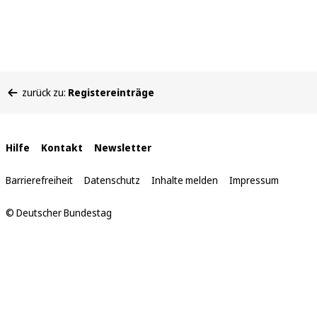
Sie
zurück zu:
Registereinträge
befinden
sich
hier:
Interne
Hilfe
Kontakt
Newsletter
Links
Barrierefreiheit
Datenschutz
Inhalte melden
Impressum
© Deutscher Bundestag